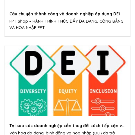
Câu chuyện thành công về doanh nghiệp áp dụng DEI
FPT Shop – HÀNH TRÌNH THÚC ĐẨY ĐA DẠNG, CÔNG BẰNG
VÀ HÒA NHẬP FPT
Tại sao các doanh nghiệp cần thay đổi cách tiếp cận với
Văn hóa Đa dạng, Bình đẳng và Hòa nhập?
Văn hóa đa dạng, bình đẳng và hòa nhập (DEI) đã trở