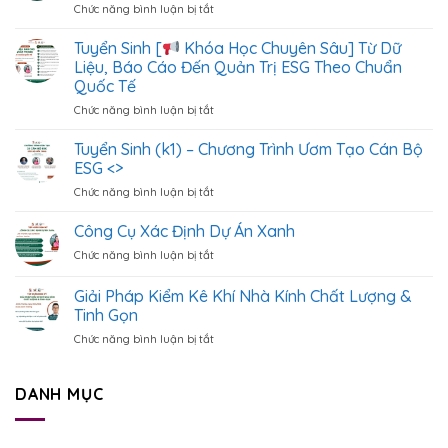
Chức năng bình luận bị tắt
ở
Tuyển
Tuyển Sinh [
Khóa Học Chuyên Sâu] Từ Dữ
Sinh
Liệu, Báo Cáo Đến Quản Trị ESG Theo Chuẩn
Khóa
Quốc Tế
Học
Chức năng bình luận bị tắt
ở
Cách
Tuyển
Xây
Sinh
Dựng
Tuyển Sinh (k1) – Chương Trình Ươm Tạo Cán Bộ
[
&
ESG <
>
Quản
Chức năng bình luận bị tắt
ở
Khóa
Lý
Tuyển
Học
Hệ
Sinh
Công Cụ Xác Định Dự Án Xanh
Chuyên
Thống
(k1)
Sâu]
Dữ
Chức năng bình luận bị tắt
ở
–
Từ
Liệu
Công
Chương
Dữ
ESG
Cụ
Giải Pháp Kiểm Kê Khí Nhà Kính Chất Lượng &
Trình
Liệu,
Chuẩn
Xác
Ươm
Tinh Gọn
Báo
Quốc
Định
Tạo
Cáo
Tế
Chức năng bình luận bị tắt
ở
Dự
Cán
Đến
Giải
Án
Bộ
Quản
Pháp
Xanh
ESG
Trị
Kiểm
DANH MỤC
<
>
ESG
Kê
Theo
Khí
Chuẩn
Nhà