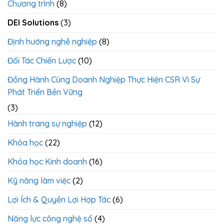
Quốc
Chương trình
(8)
Kính
Tế
Chất
DEI Solutions
(3)
Lượng
&
Tinh
Định hướng nghề nghiệp
(8)
Gọn
Đối Tác Chiến Lược
(10)
Đồng Hành Cùng Doanh Nghiệp Thực Hiện CSR Vì Sự
Phát Triển Bền Vững
(3)
Hành trang sự nghiệp
(12)
Khóa học
(22)
Khóa học Kinh doanh
(16)
Kỹ năng làm việc
(2)
Lợi Ích & Quyền Lợi Hợp Tác
(6)
Năng lực công nghệ số
(4)