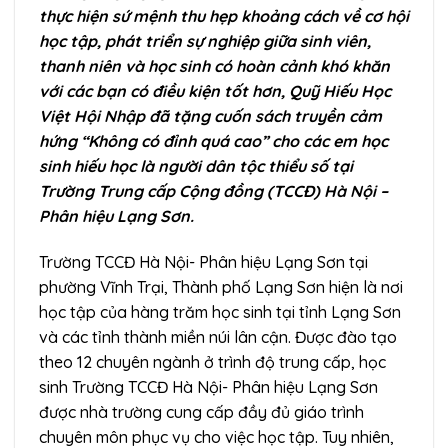
thực hiện sứ mệnh thu hẹp khoảng cách về cơ hội
học tập, phát triển sự nghiệp giữa sinh viên,
thanh niên và học sinh có hoàn cảnh khó khăn
với các bạn có điều kiện tốt hơn, Quỹ Hiếu Học
Việt Hội Nhập đã tặng cuốn sách truyền cảm
hứng “Không có đỉnh quá cao” cho các em học
sinh hiếu học là người dân tộc thiểu số tại
Trường Trung cấp Cộng đồng (TCCĐ) Hà Nội –
Phân hiệu Lạng Sơn.
Trường TCCĐ Hà Nội- Phân hiệu Lạng Sơn tại
phường Vĩnh Trại, Thành phố Lạng Sơn hiện là nơi
học tập của hàng trăm học sinh tại tỉnh Lạng Sơn
và các tỉnh thành miền núi lân cận. Được đào tạo
theo 12 chuyên ngành ở trình độ trung cấp, học
sinh Trường TCCĐ Hà Nội- Phân hiệu Lạng Sơn
được nhà trường cung cấp đầy đủ giáo trình
chuyên môn phục vụ cho việc học tập. Tuy nhiên,