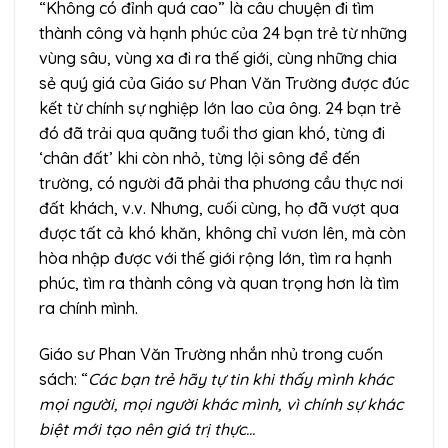
“Không có đỉnh quá cao” là câu chuyện đi tìm
thành công và hạnh phúc của 24 bạn trẻ từ những
vùng sâu, vùng xa đi ra thế giới, cùng những chia
sẻ quý giá của Giáo sư Phan Văn Trường được đúc
kết từ chính sự nghiệp lớn lao của ông. 24 bạn trẻ
đó đã trải qua quãng tuổi thơ gian khó, từng đi
‘chân đất’ khi còn nhỏ, từng lội sông để đến
trường, có người đã phải tha phương cầu thực nơi
đất khách, v.v. Nhưng, cuối cùng, họ đã vượt qua
được tất cả khó khăn, không chỉ vươn lên, mà còn
hòa nhập được với thế giới rộng lớn, tìm ra hạnh
phúc, tìm ra thành công và quan trọng hơn là tìm
ra chính mình.
Giáo sư Phan Văn Trường nhắn nhủ trong cuốn
sách: “
Các bạn trẻ hãy tự tin khi thấy mình khác
mọi người, mọi người khác mình, vì chính sự khác
biệt mới tạo nên giá trị thực…