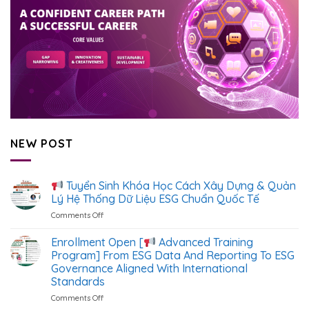
NEW POST
Tuyển Sinh Khóa Học Cách Xây Dựng & Quản
Lý Hệ Thống Dữ Liệu ESG Chuẩn Quốc Tế
Comments Off
on
Tuyển
Enrollment Open [
Advanced Training
Sinh
Program] From ESG Data And Reporting To ESG
Khóa
Governance Aligned With International
Học
Standards
Cách
Xây
Comments Off
on