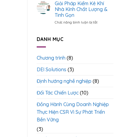
Cụ
Giải Pháp Kiểm Kê Khí
Ươm
Cáo
Xác
Tạo
Nhà Kính Chất Lượng &
Đến
Định
Cán
Quản
Tinh Gọn
Dự
Bộ
Trị
Chức năng bình luận bị tắt
ở
Án
ESG
ESG
Giải
Xanh
<
>
Theo
Pháp
Chuẩn
Kiểm
DANH MỤC
Quốc
Kê
Tế
Khí
Nhà
Chương trình
(8)
Kính
Chất
DEI Solutions
(3)
Lượng
&
Tinh
Định hướng nghề nghiệp
(8)
Gọn
Đối Tác Chiến Lược
(10)
Đồng Hành Cùng Doanh Nghiệp
Thực Hiện CSR Vì Sự Phát Triển
Bền Vững
(3)