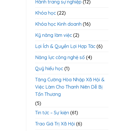
Hành trang sự nghiệp
(12)
Khóa học
(22)
Khóa học Kinh doanh
(16)
Kỹ năng làm việc
(2)
Lợi Ích & Quyền Lợi Hợp Tác
(6)
Năng lực công nghệ số
(4)
Quỹ hiếu học
(1)
Tăng Cường Hòa Nhập Xã Hội &
Việc Làm Cho Thanh Niên Dễ Bị
Tổn Thương
(5)
Tin tức – Sự kiện
(61)
Trao Giá Trị Xã Hội
(6)