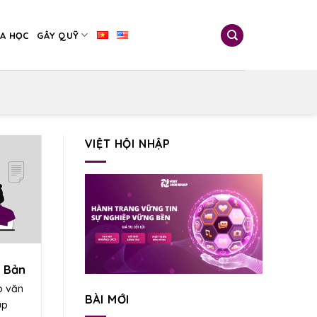
A HỌC
GÂY QUỸ
VIỆT HỘI NHẬP
 Bản
o văn
BÀI MỚI
úp