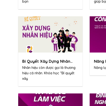
bạn
giúp b
Bí Quyết Xây Dựng Nhân
Năng 
Hiệu
Nhân hiệu còn được gọi là thương
Năng l
hiệu cá nhân. Khóa học “Bí quyết
xây