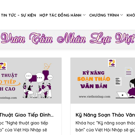
TIN TỨC – SỰ KIỆN
HỢP TÁC ĐỒNG HÀNH
CHƯƠNG TRÌNH
KHÓ
Thuật Giao Tiếp Đỉnh
Kỹ Năng Soạn Thảo Văn
c “Nghệ thuật giao tiếp
Khóa học “Kỹ năng soạn thả
o” của Việt Hội Nhập sẽ
bản” của Việt Hội Nhập sẽ gi