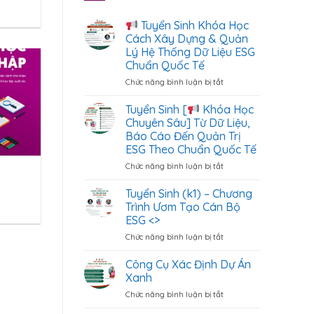
Tuyển Sinh Khóa Học
Cách Xây Dựng & Quản
Lý Hệ Thống Dữ Liệu ESG
Chuẩn Quốc Tế
Chức năng bình luận bị tắt
ở
Tuyển
Tuyển Sinh [
Khóa Học
Sinh
Chuyên Sâu] Từ Dữ Liệu,
Khóa
Báo Cáo Đến Quản Trị
Học
ESG Theo Chuẩn Quốc Tế
Cách
Xây
Chức năng bình luận bị tắt
ở
Dựng
Tuyển
&
Sinh
Tuyển Sinh (k1) – Chương
Quản
[
Trình Ươm Tạo Cán Bộ
Lý
ESG <
>
Hệ
Khóa
Chức năng bình luận bị tắt
Thống
ở
Học
Dữ
Tuyển
Chuyên
Liệu
Sinh
Sâu]
Công Cụ Xác Định Dự Án
ESG
(k1)
Từ
Xanh
Chuẩn
–
Dữ
Chức năng bình luận bị tắt
ở
Quốc
Chương
Liệu,
Công
Tế
Trình
Báo