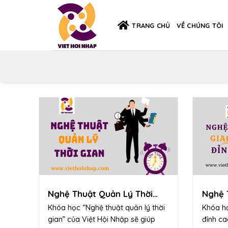
Skip
to
TRANG CHỦ
VỀ CHÚNG TÔI
content
Nghệ Thuật Quản Lý Thời
Nghệ 
Gian
Cao
Khóa học “Nghệ thuật quản lý thời
Khóa họ
gian” của Việt Hội Nhập sẽ giúp
đỉnh ca