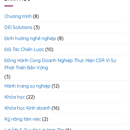
ESG
Kê
Theo
Khí
Chuẩn
Nhà
Quốc
Chương trình
(8)
Kính
Tế
Chất
DEI Solutions
(3)
Lượng
&
Tinh
Định hướng nghề nghiệp
(8)
Gọn
Đối Tác Chiến Lược
(10)
Đồng Hành Cùng Doanh Nghiệp Thực Hiện CSR Vì Sự
Phát Triển Bền Vững
(3)
Hành trang sự nghiệp
(12)
Khóa học
(22)
Khóa học Kinh doanh
(16)
Kỹ năng làm việc
(2)