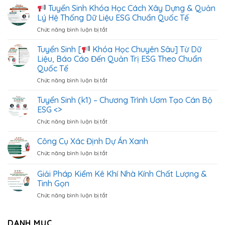
Tuyển Sinh Khóa Học Cách Xây Dựng & Quản
Lý Hệ Thống Dữ Liệu ESG Chuẩn Quốc Tế
Chức năng bình luận bị tắt
ở
Tuyển
Tuyển Sinh [
Khóa Học Chuyên Sâu] Từ Dữ
Sinh
Liệu, Báo Cáo Đến Quản Trị ESG Theo Chuẩn
Khóa
Quốc Tế
Học
Chức năng bình luận bị tắt
ở
Cách
Tuyển
Xây
Sinh
Dựng
Tuyển Sinh (k1) – Chương Trình Ươm Tạo Cán Bộ
[
&
ESG <
>
Quản
Chức năng bình luận bị tắt
ở
Khóa
Lý
Tuyển
Học
Hệ
Sinh
Công Cụ Xác Định Dự Án Xanh
Chuyên
Thống
(k1)
Sâu]
Dữ
Chức năng bình luận bị tắt
ở
–
Từ
Liệu
Công
Chương
Dữ
ESG
Cụ
Giải Pháp Kiểm Kê Khí Nhà Kính Chất Lượng &
Trình
Liệu,
Chuẩn
Xác
Ươm
Tinh Gọn
Báo
Quốc
Định
Tạo
Cáo
Tế
Chức năng bình luận bị tắt
ở
Dự
Cán
Đến
Giải
Án
Bộ
Quản
Pháp
Xanh
ESG
Trị
Kiểm
DANH MỤC
<
>