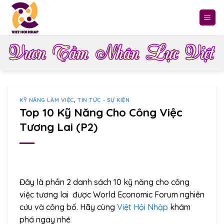
Skip
to
content
KỸ NĂNG LÀM VIỆC
,
TIN TỨC - SỰ KIỆN
Top 10 Kỹ Năng Cho Công Việc
Tương Lai (P2)
Đây là phần 2 danh sách 10 kỹ năng cho công
việc tương lai được World Economic Forum nghiên
cứu và công bố. Hãy cùng
Việt Hội Nhập
khám
phá ngay nhé