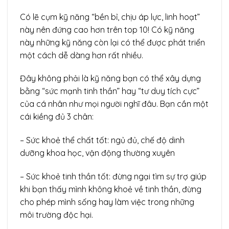
Có lẽ cụm kỹ năng “bền bỉ, chịu áp lực, linh hoạt”
này nên đứng cao hơn trên top 10! Có kỹ năng
này những kỹ năng còn lại có thể được phát triển
một cách dễ dàng hơn rất nhiều.
Đây không phải là kỹ năng bạn có thể xây dựng
bằng “sức mạnh tinh thần” hay “tư duy tích cực”
của cá nhân như mọi người nghĩ đâu. Bạn cần một
cái kiềng đủ 3 chân:
– Sức khoẻ thể chất tốt: ngủ đủ, chế độ dinh
dưỡng khoa học, vận động thường xuyên
– Sức khoẻ tinh thần tốt: đừng ngại tìm sự trợ giúp
khi bạn thấy mình không khoẻ về tinh thần, đừng
cho phép mình sống hay làm việc trong những
môi trường độc hại.