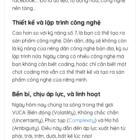
facebook…. Đó là dữ liệu, tự động hoá, công nghệ
nền tảng…
Thiết kế và lập trình công nghệ
Cao hơn so với kỹ năng số 7, là bạn có thể tạo ra
sản phẩm công nghệ. Dần dần, đây sẽ không còn
là kỹ năng của riêng dân công nghệ bản địa, kỹ sư
lập trình nữa. Ngày càng có nhiều công nghệ mà
bạn không cần biết coding, hoặc chỉ cần biết một
chút coding mà vẫn có thể thiết kế và tạo ra sản
phẩm công nghệ của riêng mình.
Bền bỉ, chịu áp lực, và linh hoạt
Ngày hôm nay chúng ta sống trong thế giới
VUCA: Biến động (Volatility), Không chắc chắn
(Uncertainty), Phức tạp (
Complexity
) và Mơ hồ
(Ambiguity). Điều này dẫn đến áp lực xuất hiện từ
phải, trái, trên, dưới, bất kế lúc nào!