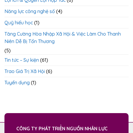
Lợi Ích & Quyền Lợi Hợp Tác
(6)
Năng lực công nghệ số
(4)
Quỹ hiếu học
(1)
Tăng Cường Hòa Nhập Xã Hội & Việc Làm Cho Thanh
Niên Dễ Bị Tổn Thương
(5)
Tin tức – Sự kiện
(61)
Trao Giá Trị Xã Hội
(6)
Tuyển dụng
(1)
CÔNG TY PHÁT TRIỂN NGUỒN NHÂN LỰC