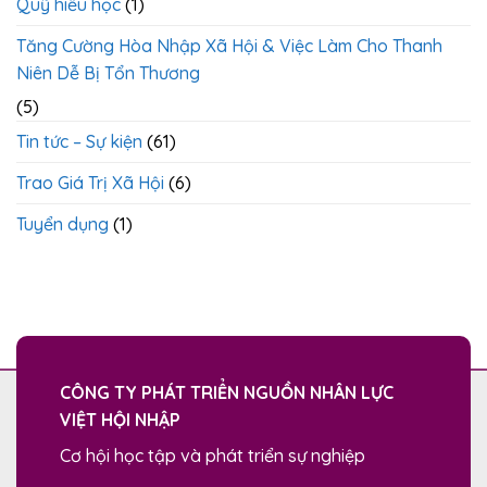
Quỹ hiếu học
(1)
Tăng Cường Hòa Nhập Xã Hội & Việc Làm Cho Thanh
Niên Dễ Bị Tổn Thương
(5)
Tin tức – Sự kiện
(61)
Trao Giá Trị Xã Hội
(6)
Tuyển dụng
(1)
CÔNG TY PHÁT TRIỂN NGUỒN NHÂN LỰC
VIỆT HỘI NHẬP
Cơ hội học tập và phát triển sự nghiệp