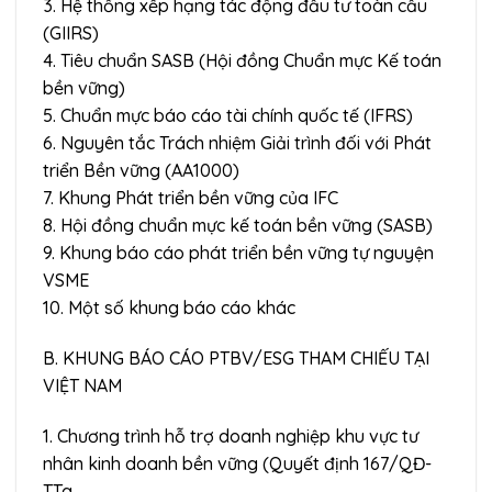
3. Hệ thống xếp hạng tác động đầu tư toàn cầu
(GIIRS)
4. Tiêu chuẩn SASB (Hội đồng Chuẩn mực Kế toán
bền vững)
5. Chuẩn mực báo cáo tài chính quốc tế (IFRS)
6. Nguyên tắc Trách nhiệm Giải trình đối với Phát
triển Bền vững (AA1000)
7. Khung Phát triển bền vững của IFC
8. Hội đồng chuẩn mực kế toán bền vững (SASB)
9. Khung báo cáo phát triển bền vững tự nguyện
VSME
10. Một số khung báo cáo khác
B. KHUNG BÁO CÁO PTBV/ESG THAM CHIẾU TẠI
VIỆT NAM
1. Chương trình hỗ trợ doanh nghiệp khu vực tư
nhân kinh doanh bền vững (Quyết định 167/QĐ-
TTg