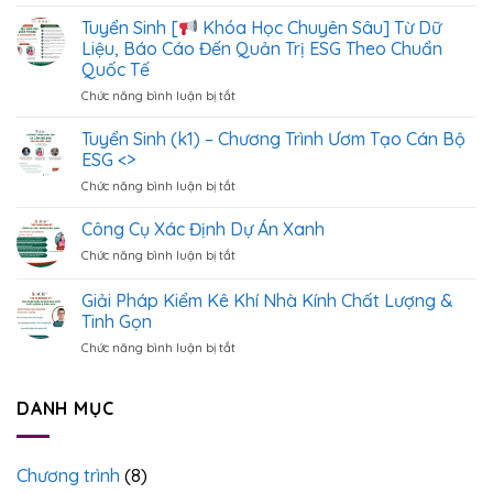
Tuyển
Tuyển Sinh [
Khóa Học Chuyên Sâu] Từ Dữ
Sinh
Liệu, Báo Cáo Đến Quản Trị ESG Theo Chuẩn
Khóa
Quốc Tế
Học
Chức năng bình luận bị tắt
ở
Cách
Tuyển
Xây
Sinh
Dựng
Tuyển Sinh (k1) – Chương Trình Ươm Tạo Cán Bộ
[
&
ESG <
>
Quản
Chức năng bình luận bị tắt
ở
Khóa
Lý
Tuyển
Học
Hệ
Sinh
Công Cụ Xác Định Dự Án Xanh
Chuyên
Thống
(k1)
Sâu]
Dữ
Chức năng bình luận bị tắt
ở
–
Từ
Liệu
Công
Chương
Dữ
ESG
Cụ
Giải Pháp Kiểm Kê Khí Nhà Kính Chất Lượng &
Trình
Liệu,
Chuẩn
Xác
Ươm
Tinh Gọn
Báo
Quốc
Định
Tạo
Cáo
Tế
Chức năng bình luận bị tắt
ở
Dự
Cán
Đến
Giải
Án
Bộ
Quản
Pháp
Xanh
ESG
Trị
Kiểm
DANH MỤC
<
>
ESG
Kê
Theo
Khí
Chuẩn
Nhà
Quốc
Chương trình
(8)
Kính
Tế