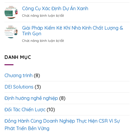
Tuyển
Học
Hệ
Sinh
Công Cụ Xác Định Dự Án Xanh
Chuyên
Thống
(k1)
Sâu]
Dữ
Chức năng bình luận bị tắt
ở
–
Từ
Liệu
Công
Chương
Dữ
ESG
Cụ
Giải Pháp Kiểm Kê Khí Nhà Kính Chất Lượng &
Trình
Liệu,
Chuẩn
Xác
Ươm
Tinh Gọn
Báo
Quốc
Định
Tạo
Cáo
Tế
Chức năng bình luận bị tắt
ở
Dự
Cán
Đến
Giải
Án
Bộ
Quản
Pháp
Xanh
ESG
Trị
Kiểm
DANH MỤC
<
>
ESG
Kê
Theo
Khí
Chuẩn
Nhà
Quốc
Chương trình
(8)
Kính
Tế
Chất
DEI Solutions
(3)
Lượng
&
Tinh
Định hướng nghề nghiệp
(8)
Gọn
Đối Tác Chiến Lược
(10)
Đồng Hành Cùng Doanh Nghiệp Thực Hiện CSR Vì Sự
Phát Triển Bền Vững