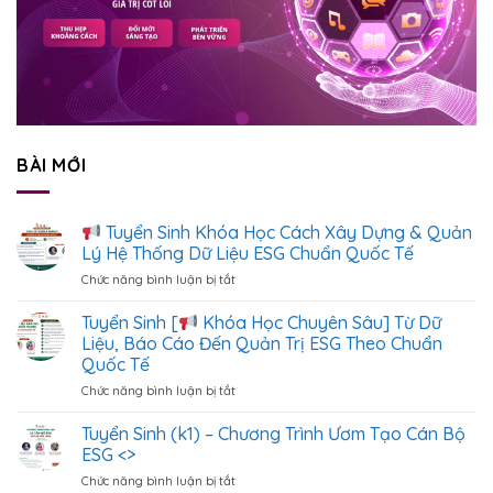
BÀI MỚI
Tuyển Sinh Khóa Học Cách Xây Dựng & Quản
Lý Hệ Thống Dữ Liệu ESG Chuẩn Quốc Tế
Chức năng bình luận bị tắt
ở
Tuyển
Tuyển Sinh [
Khóa Học Chuyên Sâu] Từ Dữ
Sinh
Liệu, Báo Cáo Đến Quản Trị ESG Theo Chuẩn
Khóa
Quốc Tế
Học
Chức năng bình luận bị tắt
ở
Cách
Tuyển
Xây
Sinh
Dựng
Tuyển Sinh (k1) – Chương Trình Ươm Tạo Cán Bộ
[
&
ESG <
>
Quản
Chức năng bình luận bị tắt
ở
Khóa
Lý