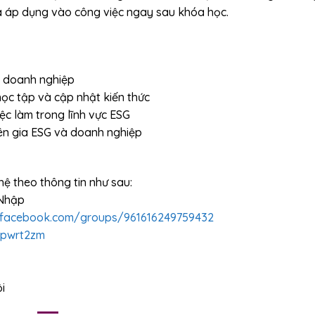
và áp dụng vào công việc ngay sau khóa học.
a doanh nghiệp
học tập và cập nhật kiến thức
ệc làm trong lĩnh vực ESG
ên gia ESG và doanh nghiệp
hệ theo thông tin như sau:
 Nhập
.facebook.com/groups/961616249759432
mpwrt2zm
i