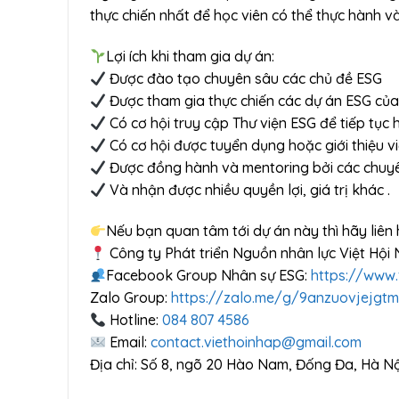
thực chiến nhất để học viên có thể thực hành 
Lợi ích khi tham gia dự án:
Được đào tạo chuyên sâu các chủ đề ESG
Được tham gia thực chiến các dự án ESG củ
Có cơ hội truy cập Thư viện ESG để tiếp tục 
Có cơ hội được tuyển dụng hoặc giới thiệu vi
Được đồng hành và mentoring bởi các chuy
Và nhận được nhiều quyền lợi, giá trị khác .
Nếu bạn quan tâm tới dự án này thì hãy liên 
Công ty Phát triển Nguồn nhân lực Việt Hội
Facebook Group Nhân sự ESG:
https://www
Zalo Group:
https://zalo.me/g/9anzuovjejgt
Hotline:
084 807 4586
Email:
contact.viethoinhap@gmail.com
Địa chỉ: Số 8, ngõ 20 Hào Nam, Đống Đa, Hà Nộ