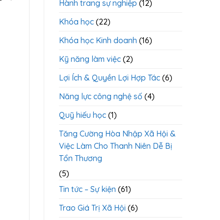
Hành trang sự nghiệp
(12)
Khóa học
(22)
Khóa học Kinh doanh
(16)
Kỹ năng làm việc
(2)
Lợi Ích & Quyền Lợi Hợp Tác
(6)
Năng lực công nghệ số
(4)
Quỹ hiếu học
(1)
Tăng Cường Hòa Nhập Xã Hội &
Việc Làm Cho Thanh Niên Dễ Bị
Tổn Thương
(5)
Tin tức – Sự kiện
(61)
Trao Giá Trị Xã Hội
(6)