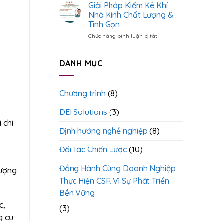
Cụ
Giải Pháp Kiểm Kê Khí
Ươm
Cáo
Xác
Tạo
Nhà Kính Chất Lượng &
Đến
Định
Cán
Quản
Tinh Gọn
Dự
Bộ
Trị
Chức năng bình luận bị tắt
ở
Án
ESG
ESG
Giải
Xanh
<
>
Theo
Pháp
Chuẩn
Kiểm
DANH MỤC
Quốc
Kê
Tế
Khí
Nhà
Chương trình
(8)
Kính
Chất
DEI Solutions
(3)
Lượng
&
 chi
Tinh
Định hướng nghề nghiệp
(8)
Gọn
Đối Tác Chiến Lược
(10)
Đồng Hành Cùng Doanh Nghiệp
lượng
Thực Hiện CSR Vì Sự Phát Triển
Bền Vững
c,
(3)
g cụ