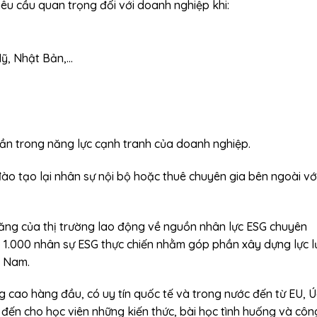
êu cầu quan trọng đối với doanh nghiệp khi:
Mỹ, Nhật Bản,…
ần trong năng lực cạnh tranh của doanh nghiệp.
ào tạo lại nhân sự nội bộ hoặc thuê chuyên gia bên ngoài với
ăng của thị trường lao động về nguồn nhân lực ESG chuyên
o 1.000 nhân sự ESG thực chiến nhằm góp phần xây dựng lực 
t Nam.
g cao hàng đầu, có uy tín quốc tế và trong nước đến từ EU, Ú
đến cho học viên những kiến thức, bài học tình huống và côn