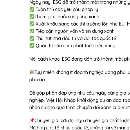
Ngày nay, ESG đã trở thành một trong những y
Tuân thủ các yêu cầu pháp lý
Tham gia chuỗi cung ứng xanh
Xuất khẩu sang các thị trường lớn như EU, 
Tiếp cận nguồn vốn và tín dụng xanh
Thu hút nhà đầu tư và đối tác quốc tế
Quản trị rủi ro và phát triển bền vững
Nói cách khác, ESG đang dần trở thành một ph
Tuy nhiên không ít doanh nghiệp đang phải đ
phí cao.
Để góp phần đáp ứng nhu cầu ngày càng gia t
nghiệp, Việt Hội Nhập khởi động dự án đào tạ
nhân sự cho quá trình chuyển đổi xanh của Việ
Chuyên gia: với đội ngũ chuyên gia chất lượn
Mỹ hay các tổ chức quốc tế, chúng tôi sẽ mang 