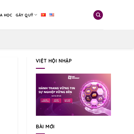
A HỌC
GÂY QUỸ
VIỆT HỘI NHẬP
BÀI MỚI