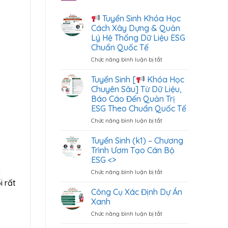
Tuyển Sinh Khóa Học
Cách Xây Dựng & Quản
Lý Hệ Thống Dữ Liệu ESG
Chuẩn Quốc Tế
Chức năng bình luận bị tắt
ở
Tuyển
Tuyển Sinh [
Khóa Học
Sinh
Chuyên Sâu] Từ Dữ Liệu,
Khóa
Báo Cáo Đến Quản Trị
Học
ESG Theo Chuẩn Quốc Tế
Cách
Xây
Chức năng bình luận bị tắt
ở
Dựng
Tuyển
&
Sinh
Tuyển Sinh (k1) – Chương
Quản
[
Trình Ươm Tạo Cán Bộ
Lý
ESG <
>
Hệ
Khóa
u
Chức năng bình luận bị tắt
Thống
ở
Học
Dữ
Tuyển
i rất
Chuyên
Liệu
Sinh
Sâu]
Công Cụ Xác Định Dự Án
ESG
(k1)
Từ
Xanh
Chuẩn
–
Dữ
Chức năng bình luận bị tắt
ở
Quốc
Chương
Liệu,
Công
Tế
Trình
Báo