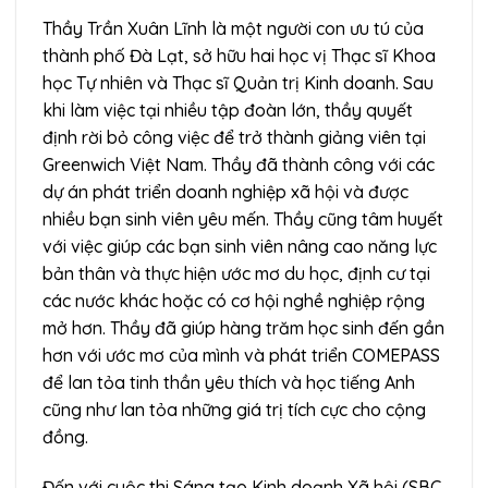
Thầy Trần Xuân Lĩnh là một người con ưu tú của
thành phố Đà Lạt, sở hữu hai học vị Thạc sĩ Khoa
học Tự nhiên và Thạc sĩ Quản trị Kinh doanh. Sau
khi làm việc tại nhiều tập đoàn lớn, thầy quyết
định rời bỏ công việc để trở thành giảng viên tại
Greenwich Việt Nam. Thầy đã thành công với các
dự án phát triển doanh nghiệp xã hội và được
nhiều bạn sinh viên yêu mến. Thầy cũng tâm huyết
với việc giúp các bạn sinh viên nâng cao năng lực
bản thân và thực hiện ước mơ du học, định cư tại
các nước khác hoặc có cơ hội nghề nghiệp rộng
mở hơn. Thầy đã giúp hàng trăm học sinh đến gần
hơn với ước mơ của mình và phát triển COMEPASS
để lan tỏa tinh thần yêu thích và học tiếng Anh
cũng như lan tỏa những giá trị tích cực cho cộng
đồng.
Đến với cuộc thi Sáng tạo Kinh doạnh Xã hội (SBC