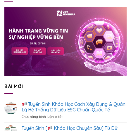
BÀI MỚI
Tuyển Sinh Khóa Học Cách Xây Dựng & Quản
Lý Hệ Thống Dữ Liệu ESG Chuẩn Quốc Tế
Chức năng bình luận bị tắt
ở
Tuyển
Tuyển Sinh [
Khóa Học Chuyên Sâu] Từ Dữ