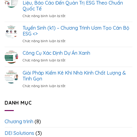
Sinh
Liệu, Báo Cáo Đến Quản Trị ESG Theo Chuẩn
Khóa
Quốc Tế
Học
Chức năng bình luận bị tắt
ở
Cách
Tuyển
Xây
Sinh
Dựng
Tuyển Sinh (k1) – Chương Trình Ươm Tạo Cán Bộ
[
&
ESG <
>
Quản
Chức năng bình luận bị tắt
ở
Khóa
Lý
Tuyển
Học
Hệ
Sinh
Công Cụ Xác Định Dự Án Xanh
Chuyên
Thống
(k1)
Sâu]
Dữ
Chức năng bình luận bị tắt
ở
–
Từ
Liệu
Công
Chương
Dữ
ESG
Cụ
Giải Pháp Kiểm Kê Khí Nhà Kính Chất Lượng &
Trình
Liệu,
Chuẩn
Xác
Ươm
Tinh Gọn
Báo
Quốc
Định
Tạo
Cáo
Tế
Chức năng bình luận bị tắt
ở
Dự
Cán
Đến
Giải
Án
Bộ
Quản
Pháp
Xanh
ESG
Trị
Kiểm
DANH MỤC
<
>
ESG
Kê
Theo
Khí
Chuẩn
Nhà
Quốc
Chương trình
(8)
Kính
Tế
Chất
DEI Solutions
(3)
Lượng