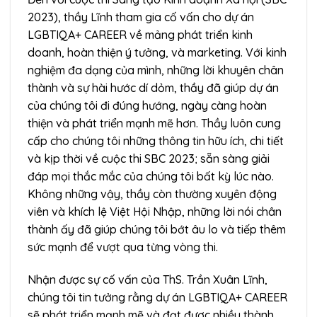
2023), thầy Lĩnh tham gia cố vấn cho dự án
LGBTIQA+ CAREER về mảng phát triển kinh
doanh, hoàn thiện ý tưởng, và marketing. Với kinh
nghiệm đa dạng của mình, những lời khuyên chân
thành và sự hài hước dí dỏm, thầy đã giúp dự án
của chúng tôi đi đúng hướng, ngày càng hoàn
thiện và phát triển mạnh mẽ hơn. Thầy luôn cung
cấp cho chúng tôi những thông tin hữu ích, chi tiết
và kịp thời về cuộc thi SBC 2023; sẵn sàng giải
đáp mọi thắc mắc của chúng tôi bất kỳ lúc nào.
Không những vậy, thầy còn thường xuyên động
viên và khích lệ Việt Hội Nhập, những lời nói chân
thành ấy đã giúp chúng tôi bớt âu lo và tiếp thêm
sức mạnh để vượt qua từng vòng thi.
Nhận được sự cố vấn của ThS. Trần Xuân Lĩnh,
chúng tôi tin tưởng rằng dự án LGBTIQA+ CAREER
sẽ phát triển mạnh mẽ và đạt được nhiều thành