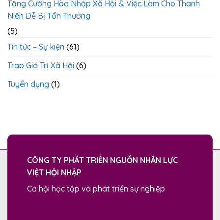
Tăng Cường Hòa Nhập Xã Hội & Việc Làm Cho Thanh
Niên Dễ Bị Tổn Thương
(5)
Tin tức – Sự kiện
(61)
Trao Giá Trị Xã Hội
(6)
Tuyển dụng
(1)
CÔNG TY PHÁT TRIỂN NGUỒN NHÂN LỰC
VIỆT HỘI NHẬP
Cơ hội học tập và phát triển sự nghiệp