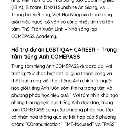
như: Viện Hỗ trợ Đổi mới Sáng tạo Doanh nghiệp
(IBIA), Bizcare, DNXH Sunshine An Giang, v.v.…
Trong bài viết này, Việt Hội Nhập xin trân trọng
giới thiệu người cố vấn vô cùng nhiệt tình và tận
tâm: ThS. Trần Xuân Lĩnh – Nhà sáng lập
COMEPASS Academy.
Hỗ trợ dự án LGBTIQA+ CAREER – Trung
tâm tiếng Anh COMEPASS
Trung tâm tiếng Anh COMEPASS được ra đời với
triết lý: “Sự khác biệt cốt lõi giữa thành công và
thất bại trong việc học tiếng Anh chính là: người
học giỏi tiếng Anh luôn sớm tìm ra trọng tâm và
phương pháp học hiệu quả.” Với tầm nhìn khởi tạo
những trải nghiệm học tiếng Anh độc đáo, trung
tâm COMEPASS cung cấp phương pháp học tập
cá nhân hoá thông qua sự kết hợp của 3 phương
châm: “COmmunication”, “ME-focused” và “PASS”.