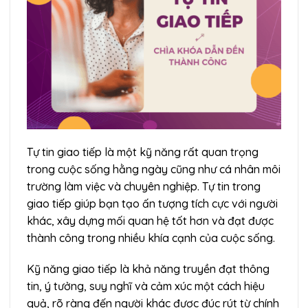
Tự tin giao tiếp là một kỹ năng rất quan trọng
trong cuộc sống hằng ngày cũng như cá nhân môi
trường làm việc và chuyên nghiệp. Tự tin trong
giao tiếp giúp bạn tạo ấn tượng tích cực với người
khác, xây dựng mối quan hệ tốt hơn và đạt được
thành công trong nhiều khía cạnh của cuộc sống.
Kỹ năng giao tiếp là khả năng truyền đạt thông
tin, ý tưởng, suy nghĩ và cảm xúc một cách hiệu
quả, rõ ràng đến người khác được đúc rút từ chính