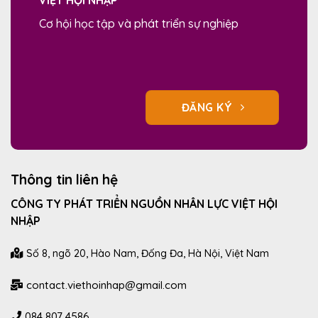
VIỆT HỘI NHẬP
Cơ hội học tập và phát triển sự nghiệp
ĐĂNG KÝ
Thông tin liên hệ
CÔNG TY PHÁT TRIỂN NGUỒN NHÂN LỰC VIỆT HỘI
NHẬP
Số 8, ngõ 20, Hào Nam, Đống Đa, Hà Nội, Việt Nam
contact.viethoinhap@gmail.com
084 807 4586