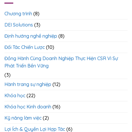
Theo
Khí
Chuẩn
Nhà
Quốc
Chương trình
(8)
Kính
Tế
Chất
DEI Solutions
(3)
Lượng
&
Tinh
Định hướng nghề nghiệp
(8)
Gọn
Đối Tác Chiến Lược
(10)
Đồng Hành Cùng Doanh Nghiệp Thực Hiện CSR Vì Sự
Phát Triển Bền Vững
(3)
Hành trang sự nghiệp
(12)
Khóa học
(22)
Khóa học Kinh doanh
(16)
Kỹ năng làm việc
(2)
Lợi Ích & Quyền Lợi Hợp Tác
(6)