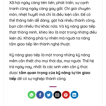
Xã hội ngày càng tiên tiến, phát triển, sự cạnh
tranh cũng ngày càng gay gắt. Chỉ giỏi chuyên
môn, nhiệt huyết mới chỉ là điều kiện cần. Để có
thể thăng tiến dễ dàng, gặt hái nhiều thành công,
bạn cần nhiều thứ khác nữa. Và kỹ năng giao tiếp
thật thông minh, khéo léo là một trong những điều
kiện đủ. Không phải tự nhiên mà người ta nâng
tầm giao tiếp lên thành nghệ thuật.
Kỹ năng giao tiếp là một trong những kỹ năng
mềm cần thiết cho mọi thời đại, mọi người. Thế hệ
trẻ ngày nay, nhất là các sinh viên cần ý thức
được
tầm quan trọng của kỹ năng tự tin giao
tiếp
để có sự nghiệp thành công.