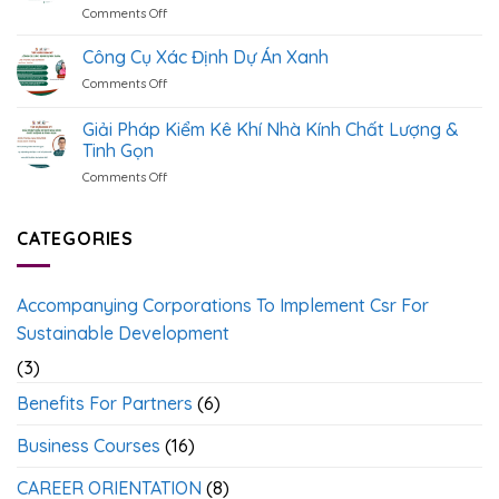
Comments Off
on
Hệ
Advanced
Tuyển
Thống
Training
Sinh
Công Cụ Xác Định Dự Án Xanh
Dữ
Program]
(k1)
Liệu
From
Comments Off
on
–
ESG
ESG
Công
Chương
Chuẩn
Data
Cụ
Giải Pháp Kiểm Kê Khí Nhà Kính Chất Lượng &
Trình
Quốc
And
Xác
Ươm
Tinh Gọn
Tế
Reporting
Định
Tạo
To
Comments Off
on
Dự
Cán
ESG
Giải
Án
Bộ
Governance
Pháp
Xanh
ESG
Aligned
Kiểm
CATEGORIES
<
>
With
Kê
International
Khí
Standards
Nhà
Accompanying Corporations To Implement Csr For
Kính
Chất
Sustainable Development
Lượng
(3)
&
Tinh
Benefits For Partners
(6)
Gọn
Business Courses
(16)
CAREER ORIENTATION
(8)