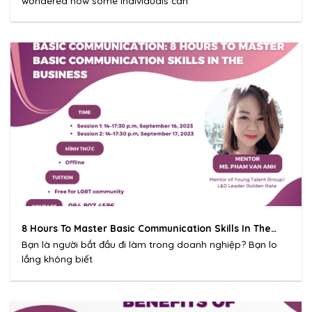
wondered how some individuals can
8 Hours To Master Basic Communication Skills In The
Business
Bạn là người bắt đầu đi làm trong doanh nghiệp? Bạn lo
lắng không biết