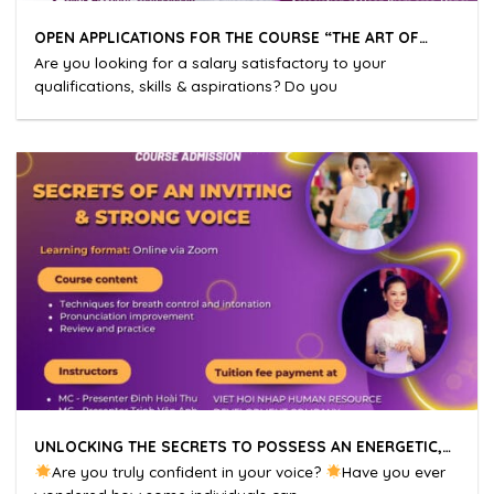
OPEN APPLICATIONS FOR THE COURSE “THE ART OF
SALARY NEGOTIATION”
Are you looking for a salary satisfactory to your
qualifications, skills & aspirations? Do you
UNLOCKING THE SECRETS TO POSSESS AN ENERGETIC,
ENDURING AND INSPIRING VOICE
Are you truly confident in your voice?
Have you ever