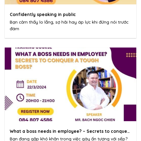
Confidently speaking in public
Bạn cảm thấy lo lắng, sợ hãi hay áp lực khi đứng nói trước
đám
What a boss needs in employee? – Secrets to conquer
a tough boss
Bạn đang gặp khó khăn trong việc gây ấn tượng với sếp?