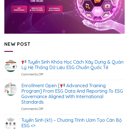
NEW POST
Tuyển Sinh Khóa Học Cách Xây Dựng & Quản
Lý Hệ Thống Dữ Liệu ESG Chuẩn Quốc Tế
Comments Off
on
Tuyển
Enrollment Open [
Advanced Training
Sinh
Program] From ESG Data And Reporting To ESG
Khóa
Governance Aligned With International
Học
Standards
Cách
Xây
Comments Off
on
Dựng
Enrollment
&
Open
Tuyển Sinh (k1) – Chương Trình Ươm Tạo Cán Bộ
Quản
[
ESG <
>
Lý