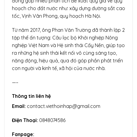
đóng góp nhiều phân tích đề xuất quý giá về quy
hoạch cho đất nước như: xây dựng đường sắt cao
tốc, Vịnh Vân Phong, quy hoạch Hà Nội.
Từ năm 2017, ông Phan Văn Trường đã thành lập 2
tập thể ấn tượng: Câu lạc bộ Khởi nghiệp Nông
nghiệp Việt Nam và Hệ sinh thái Cấy Nền, giúp tạo
ra những hệ sinh thái kết nối vô cùng sáng tạo,
năng động, hiệu quả, qua đó góp phần phát triển
con người và kinh tế, xã hội của nước nhà.
—–
Thông tin liên hệ
Email:
contact.viethoinhap@gmail.com
Điện Thoại:
0848074586
Fanpage: