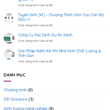
Học
Chức năng bình luận bị tắt
ở
Cách
Tuyển
Xây
Sinh
Dựng
Tuyển Sinh (k1) – Chương Trình Ươm Tạo Cán Bộ
[
&
ESG <
>
Quản
Chức năng bình luận bị tắt
ở
Khóa
Lý
Tuyển
Học
Hệ
Sinh
Công Cụ Xác Định Dự Án Xanh
Chuyên
Thống
(k1)
Sâu]
Dữ
Chức năng bình luận bị tắt
ở
–
Từ
Liệu
Công
Chương
Dữ
ESG
Cụ
Giải Pháp Kiểm Kê Khí Nhà Kính Chất Lượng &
Trình
Liệu,
Chuẩn
Xác
Ươm
Tinh Gọn
Báo
Quốc
Định
Tạo
Cáo
Tế
Chức năng bình luận bị tắt
ở
Dự
Cán
Đến
Giải
Án
Bộ
Quản
Pháp
Xanh
ESG
Trị
Kiểm
DANH MỤC
<
>
ESG
Kê
Theo
Khí
Chuẩn
Nhà
Quốc
Chương trình
(8)
Kính
Tế
Chất
DEI Solutions
(3)
Lượng
&
Tinh
Định hướng nghề nghiệp
(8)