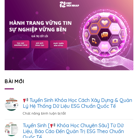
BÀI MỚI
Tuyển Sinh Khóa Học Cách Xây Dựng & Quản
Lý Hệ Thống Dữ Liệu ESG Chuẩn Quốc Tế
Chức năng bình luận bị tắt
ở
Tuyển
Tuyển Sinh [
Khóa Học Chuyên Sâu] Từ Dữ
Sinh
Liệu, Báo Cáo Đến Quản Trị ESG Theo Chuẩn
Khóa
Quốc Tế