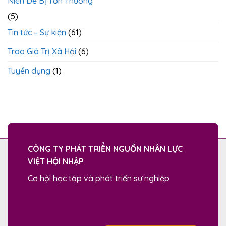
Niên Dễ Bị Tổn Thương
(5)
Tin tức – Sự kiện
(61)
Trao Giá Trị Xã Hội
(6)
Tuyển dụng
(1)
CÔNG TY PHÁT TRIỂN NGUỒN NHÂN LỰC
VIỆT HỘI NHẬP
Cơ hội học tập và phát triển sự nghiệp