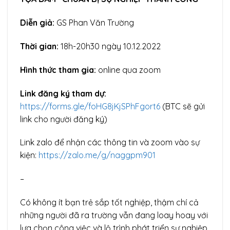
Diễn giả:
GS Phan Văn Trường
Thời gian:
18h-20h30 ngày 10.12.2022
Hình thức tham gia:
online qua zoom
Link đăng ký tham dự:
https://forms.gle/foHG8jKjSPhFgort6
(BTC sẽ gửi
link cho người đăng ký)
Link zalo để nhận các thông tin và zoom vào sự
kiện:
https://zalo.me/g/naggpm901
–
Có không ít bạn trẻ sắp tốt nghiệp, thậm chí cả
những người đã ra trường vẫn đang loay hoay với
lựa chọn công việc và lộ trình phát triển sự nghiệp