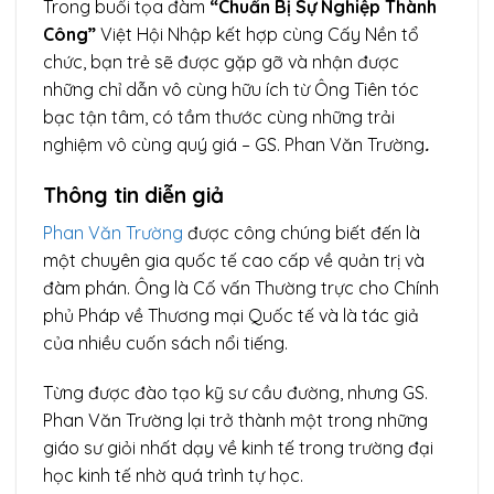
Trong buổi tọa đàm
“Chuẩn Bị Sự Nghiệp Thành
Công”
Việt Hội Nhập kết hợp cùng Cấy Nền tổ
chức, bạn trẻ sẽ được gặp gỡ và nhận được
những chỉ dẫn vô cùng hữu ích từ Ông Tiên tóc
bạc tận tâm, có tầm thước cùng những trải
nghiệm vô cùng quý giá – GS. Phan Văn Trường
.
Thông tin diễn giả
Phan Văn Trường
được công chúng biết đến là
một chuyên gia quốc tế cao cấp về quản trị và
đàm phán. Ông là Cố vấn Thường trực cho Chính
phủ Pháp về Thương mại Quốc tế và là tác giả
của nhiều cuốn sách nổi tiếng.
Từng được đào tạo kỹ sư cầu đường, nhưng GS.
Phan Văn Trường lại trở thành một trong những
giáo sư giỏi nhất dạy về kinh tế trong trường đại
học kinh tế nhờ quá trình tự học.